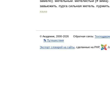
замело). метельный. метелистый (# зима).
завьюжить. пурга сильная метель. пуржи
языка
© Академик, 2000-2026
Обратная связь:
Техподдерж
👣 Путешествия
Экспорт словарей на сайты
, сделанные на PHP,
Jo