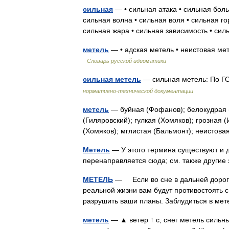
сильная
— • сильная атака • сильная боль
сильная волна • сильная воля • сильная го
сильная жара • сильная зависимость • си
метель
— • адская метель • неистовая ме
Словарь русской идиоматики
сильная метель
— сильная метель: По Г
нормативно-технической документации
метель
— буйная (Фофанов); белокудрая 
(Гиляровский); гулкая (Хомяков); грозная
(Хомяков); мглистая (Бальмонт); неисто
Метель
— У этого термина существуют и д
перенаправляется сюда; см. также други
МЕТЕЛЬ
— Если во сне в дальней дороге 
реальной жизни вам будут противостоять 
разрушить ваши планы. Заблудиться в м
метель
— ▲ ветер ↑ с, снег метель сильны