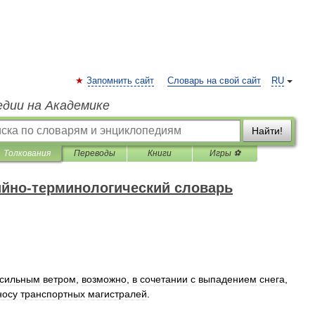
Запомнить сайт
Словарь на свой сайт
RU
едии на Академике
Найти!
Толкования
Переводы
Книги
Игры ⚽
ийно-терминологический словарь
сильным
ветром
,
возможно
,
в
сочетании
с
выпадением
снега
,
носу
транспортных
магистралей
.