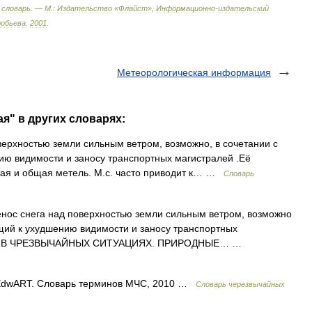
словарь
. —
М
.
:
Издательство
«
Флайст
»,
Информационно
-
издательский
робьева
.
2001
.
Метеорологическая информация
я" в других словарях:
ерхностью земли сильным ветром, возможно, в сочетании с
ию видимости и заносу транспортных магистралей .Её
вая и общая метель. М.с. часто приводит к… …
Словарь
нос снега над поверхностью земли сильным ветром, возможно
щий к ухудшению видимости и заносу транспортных
ОСТЬ В ЧРЕЗВЫЧАЙНЫХ СИТУАЦИЯХ. ПРИРОДНЫЕ… …
 EdwART. Словарь терминов МЧС, 2010 …
Словарь черезвычайных