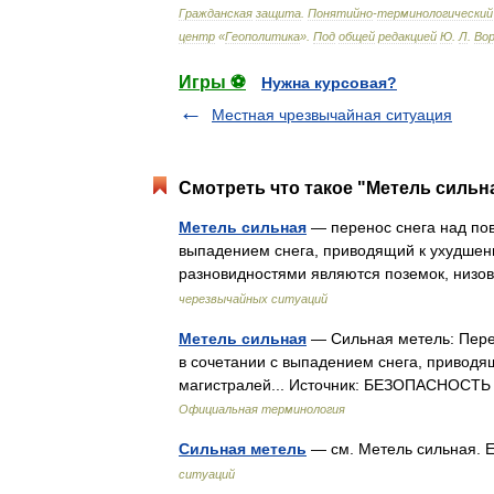
Гражданская
защита
.
Понятийно
-
терминологический
центр
«
Геополитика
»
.
Под
общей
редакцией
Ю
.
Л
.
Во
Игры ⚽
Нужна курсовая?
Местная чрезвычайная ситуация
Смотреть что такое "Метель сильна
Метель сильная
— перенос снега над пов
выпадением снега, приводящий к ухудшен
разновидностями являются поземок, низо
черезвычайных ситуаций
Метель сильная
— Сильная метель: Пере
в сочетании с выпадением снега, приводя
магистралей... Источник: БЕЗОПАСН
Официальная терминология
Сильная метель
— см. Метель сильная.
ситуаций