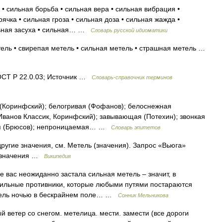
 • сильная борьба • сильная вера • сильная вибрация •
рячка • сильная гроза • сильная доза • сильная жажда •
льная засуха • сильная… …
Словарь русской идиоматики
тель • свирепая метель • сильная метель • страшная метель …
ОСТ Р 22.0.03; Источник …
Словарь-справочник терминов
(Коринфский); белогривая (Фофанов); белоснежная
 (Иванов Классик, Коринфский); завывающая (Потехин); звонкая
вая (Брюсов); непроницаемая… …
Словарь эпитетов
ругие значения, см. Метель (значения). Запрос «Вьюга»
е значения …
Википедия
вас неожиданно застала сильная метель – значит, в
сильные противники, которые любыми путями постараются
етель ночью в бескрайнем поле… …
Сонник Мельникова
й ветер со снегом. метелица. мести. замести (все дороги