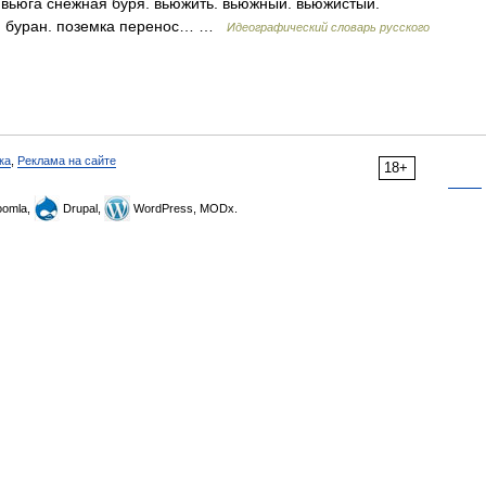
 вьюга снежная буря. вьюжить. вьюжный. вьюжистый.
ть. буран. поземка перенос… …
Идеографический словарь русского
ка
,
Реклама на сайте
18+
omla,
Drupal,
WordPress, MODx.