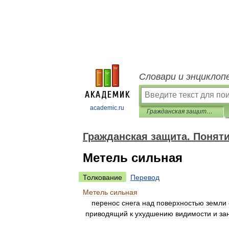
Словари и энциклоп
academic.ru
Гражданская защита. Понятийно-терминологический словарь
Гражданская защита. Понят
Метель сильная
Толкование
Перевод
Метель
сильная
перенос
снега
над
поверхностью
земли
приводящий
к
ухудшению
видимости
и
за